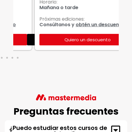
Horario:
Ho
Mañana o tarde
Ma
Próximas ediciones:
Pr
Consúltanos y
obtén un descuento
Co
Quiero un descuento
Ver más
Preguntas frecuentes
¿Puedo estudiar estos cursos de