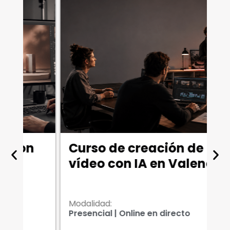
Curso de creación de
M
vídeo con IA en Valencia
V
T
Modalidad:
Mo
Presencial | Online en directo
On