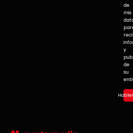
de
mis
dat
par
reci
inf
y
pub
de
su
ent
Hable