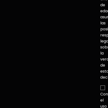
de
eda
asu
las
pos
res
lega
sob
la
ver
de
est
dec
Con
el
uso