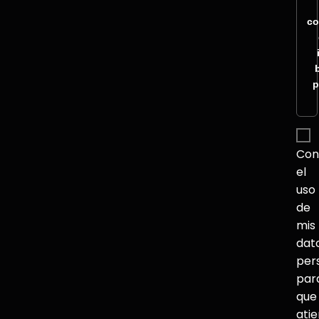
co
p
Con
el
uso
de
mis
dat
per
par
que
ati