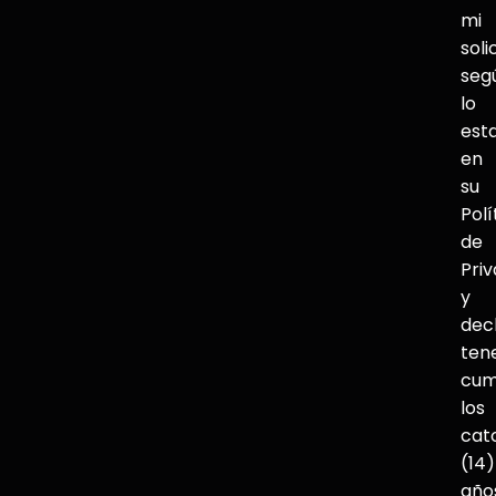
mi
soli
seg
lo
est
en
su
Polí
de
Pri
y
dec
ten
cum
los
cat
(14)
año