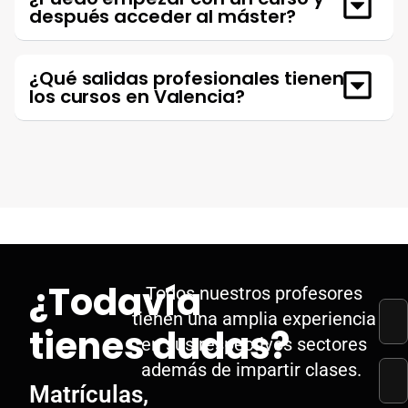
después acceder al máster?
¿Qué salidas profesionales tienen
los cursos en Valencia?
¿Todavía
Todos nuestros profesores
tienen una amplia experiencia
tienes dudas?
en sus respectivos sectores
además de impartir clases.
Matrículas,