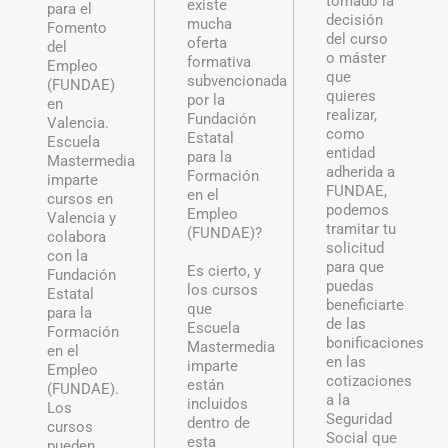
tomado la
existe
para el
decisión
mucha
Fomento
del curso
oferta
del
o máster
formativa
Empleo
que
subvencionada
(FUNDAE)
quieres
por la
en
realizar,
Fundación
Valencia.
como
Estatal
Escuela
entidad
para la
Mastermedia
adherida a
Formación
imparte
FUNDAE,
en el
cursos en
podemos
Empleo
Valencia y
tramitar tu
(FUNDAE)?
colabora
solicitud
con la
para que
Es cierto, y
Fundación
puedas
los cursos
Estatal
beneficiarte
que
para la
de las
Escuela
Formación
bonificaciones
Mastermedia
en el
en las
imparte
Empleo
cotizaciones
están
(FUNDAE).
a la
incluidos
Los
Seguridad
dentro de
cursos
Social que
esta
pueden