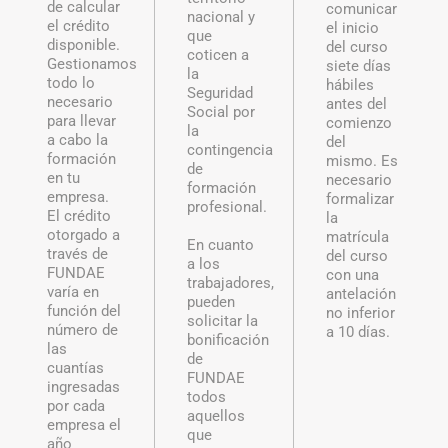
de calcular
comunicar
nacional y
el crédito
el inicio
que
disponible.
del curso
coticen a
Gestionamos
siete días
la
todo lo
hábiles
Seguridad
necesario
antes del
Social por
para llevar
comienzo
la
a cabo la
del
contingencia
formación
mismo. Es
de
en tu
necesario
formación
empresa.
formalizar
profesional.
El crédito
la
otorgado a
matrícula
En cuanto
través de
del curso
a los
FUNDAE
con una
trabajadores,
varía en
antelación
pueden
función del
no inferior
solicitar la
número de
a 10 días.
bonificación
las
de
cuantías
FUNDAE
ingresadas
todos
por cada
aquellos
empresa el
que
año