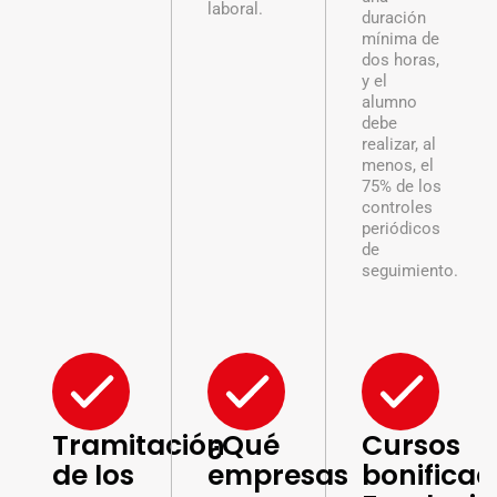
laboral.
duración
mínima de
dos horas,
y el
alumno
debe
realizar, al
menos, el
75% de los
controles
periódicos
de
seguimiento.
Tramitación
¿Qué
Cursos
de los
empresas
bonifica