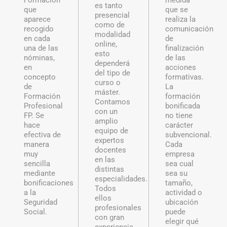
Formación
medida
es tanto
que
que se
presencial
aparece
realiza la
como de
recogido
comunicación
modalidad
en cada
de
online,
una de las
finalización
esto
nóminas,
de las
dependerá
en
acciones
del tipo de
concepto
formativas.
curso o
de
La
máster.
Formación
formación
Contamos
Profesional
bonificada
con un
FP. Se
no tiene
amplio
hace
carácter
equipo de
efectiva de
subvencional.
expertos
manera
Cada
docentes
muy
empresa
en las
sencilla
sea cual
distintas
mediante
sea su
especialidades.
bonificaciones
tamaño,
Todos
a la
actividad o
ellos
Seguridad
ubicación
profesionales
Social.
puede
con gran
elegir qué