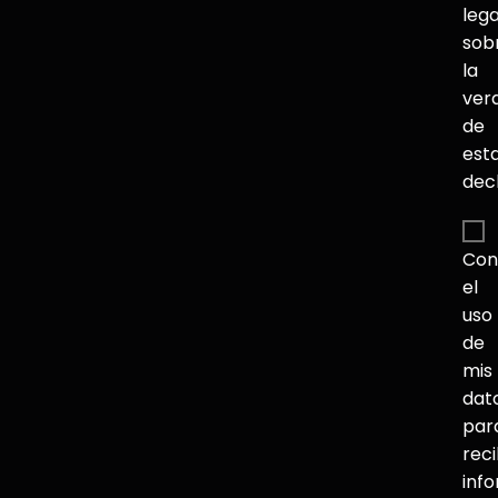
lega
sob
la
ver
de
est
dec
Con
el
uso
de
mis
dat
par
reci
inf