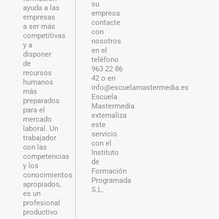
su
ayuda a las
empresa
empresas
contacte
a ser más
con
competitivas
nosotros
y a
en el
disponer
teléfono
de
963 22 86
recursos
42 o en
humanos
info@escuelamastermedia.es
más
Escuela
preparados
Mastermedia
para el
externaliza
mercado
este
laboral. Un
servicio
trabajador
con el
con las
Instituto
competencias
de
y los
Formación
conocimientos
Programada
apropiados,
S.L.
es un
profesional
productivo