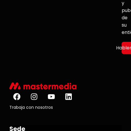
y
pub
de
su
ent
Hable
Trabaja con nosotros
Sede