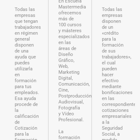
En Escuela
Mastermedia
Todas las
Todas las
ofrecemos
empresas
empresas
más de
que tengan
disponen
100 cursos
trabajadores
de un
y másteres
en régimen
«crédito
especializados
general
para la
en las
disponen
formación
áreas de
de una
de sus
Diseño
ayuda que
trabajadores»,
Gráfico,
puedes
el cual
Web,
utilizarla
pueden
Marketing
en
hacer
Digital,
formación
efectivo
Comunicación,
para tus
mediante
Cine,
empleados.
bonificaciones
Postproducción
Esa ayuda
en las
Audiovisual,
procede de
correspondientes
Fotografía
la
cotizaciones
y Vídeo
calificación
empresariales
Profesional.
de
a la
Cotización
Seguridad
La
para la
Social, a
formación