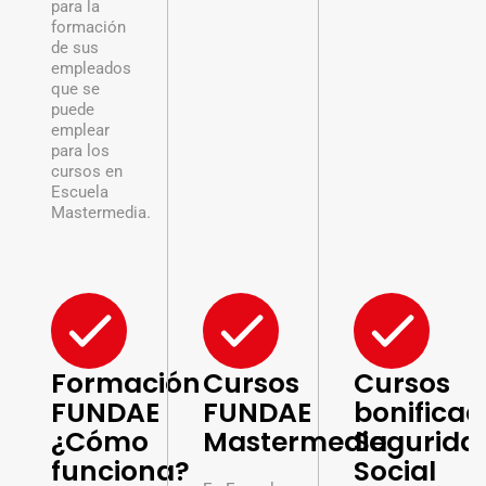
para la
formación
de sus
empleados
que se
puede
emplear
para los
cursos en
Escuela
Mastermedia.
Formación
Cursos
Cursos
FUNDAE
FUNDAE
bonifica
¿Cómo
Mastermedia
Segurida
funciona?
Social