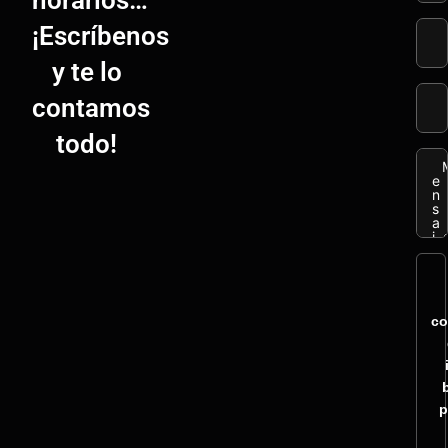
horarios…
¡Escríbenos
y te lo
contamos
todo!
co
p