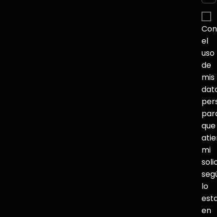
Con
el
uso
de
mis
dat
per
par
que
ati
mi
soli
seg
lo
est
en