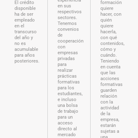
experiencia
El crédito
formación
en sus
disponible
quiere
respectivos
ha de ser
hacer, con
sectores.
empleado
quién
Tenemos
en el
quiere
convenios
transcurso
hacerla,
de
del año y
con qué
cooperación
no es
contenidos,
con
acumulable
cómo y
empresas
para años
cuándo.
privadas
posteriores.
Teniendo
para
en cuenta
realizar
que las
prácticas
acciones
formativas
formativas
para los
guarden
estudiantes,
relación
e incluso
con la
una bolsa
actividad
de trabajo
de la
para un
empresa,
acceso
estarán
directo al
sujetas a
mercado
una