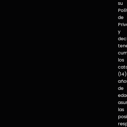
su
Polí
de
Pri
y
dec
ten
cum
los
cat
(14)
año
de
eda
asu
las
pos
res