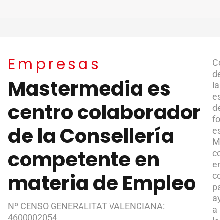
Empresas
C
d
Mastermedia es
la
e
centro colaborador
d
f
de la Consellería
e
M
competente en
c
e
materia de Empleo
c
p
a
Nº CENSO GENERALITAT VALENCIANA:
a
4600002054