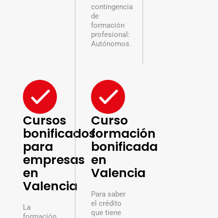
contingencia
de
formación
profesional:
Autónomos.
Cursos
Curso
bonificados
formación
para
bonificada
empresas
en
en
Valencia
Valencia
Para saber
el crédito
La
que tiene
formación