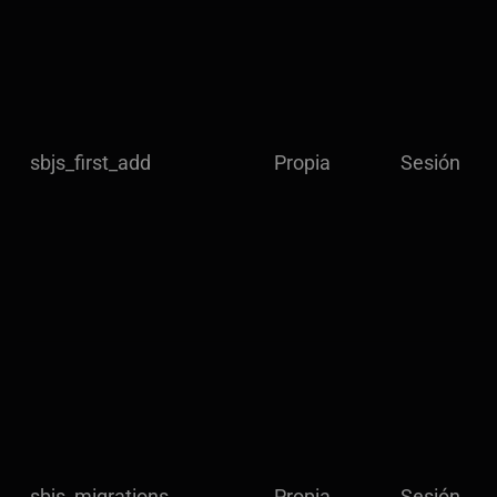
sbjs_first_add
Propia
Sesión
sbjs_migrations
Propia
Sesión