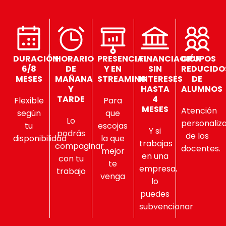
DURACIÓN
HORARIO
PRESENCIAL
FINANCIACIÓN
GRUPOS
6/8
DE
Y EN
SIN
REDUCIDO
MESES
MAÑANA
STREAMING
INTERESES
DE
Y
HASTA
ALUMNOS
TARDE
4
Flexible
Para
MESES
Atención
según
que
Lo
personaliz
tu
escojas
Y si
podrás
de los
disponibilidad
la que
trabajas
compaginar
docentes.
mejor
en una
con tu
te
empresa,
trabajo
venga
lo
puedes
subvencionar