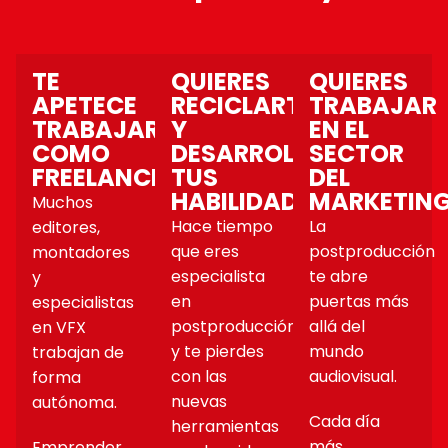
TE
QUIERES
QUIERES
APETECE
RECICLARTE
TRABAJAR
TRABAJAR
Y
EN EL
COMO
DESARROLLAR
SECTOR
FREELANCE
TUS
DEL
HABILIDADES
MARKETIN
Muchos
Hace tiempo
La
editores,
que eres
postproducción
montadores
especialista
te abre
y
en
puertas más
especialistas
postproducción
allá del
en VFX
y te pierdes
mundo
trabajan de
con las
audiovisual.
forma
nuevas
autónoma.
Cada día
herramientas
más
Emprender