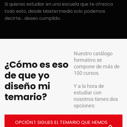
Si quieres estudiar en una escuela que te ofrezca
todo esto, desde Mastermedia solo podemos
decirte… deseo cumplido.
Nuestro catálogo
formativo se
¿Cómo es eso
compone de más de
de que yo
100 cursos.
diseño mi
Y a la hora de
estudiar con
temario?
nosotros tienes dos
opciones:
OPCIÓN 1: SIGUES EL TEMARIO QUE HEMOS