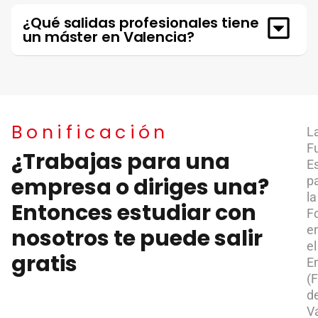
¿Qué salidas profesionales tiene
un máster en Valencia?
Bonificación
L
F
¿Trabajas para una
Es
empresa o diriges una?
p
la
Entonces estudiar con
F
e
nosotros te puede salir
el
gratis
E
(
d
V