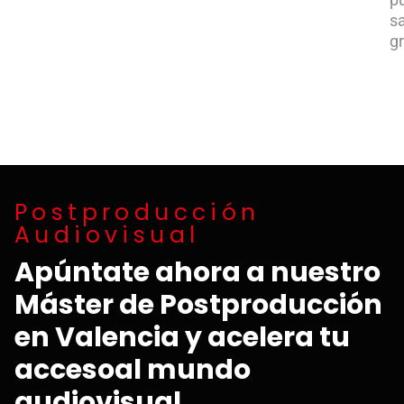
sa
gr
Postproducción
Audiovisual
Apúntate ahora a nuestro
Máster de Postproducción
en Valencia y acelera tu
accesoal mundo
audiovisual