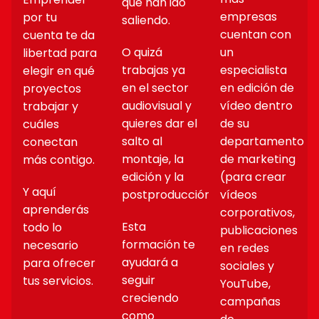
que han ido
empresas
por tu
saliendo.
cuentan con
cuenta te da
O quizá
un
libertad para
trabajas ya
especialista
elegir en qué
en el sector
en edición de
proyectos
audiovisual y
vídeo dentro
trabajar y
quieres dar el
de su
cuáles
salto al
departamento
conectan
montaje, la
de marketing
más contigo.
edición y la
(para crear
Y aquí
postproducción.
vídeos
aprenderás
corporativos,
Esta
todo lo
publicaciones
formación te
necesario
en redes
ayudará a
para ofrecer
sociales y
seguir
tus servicios.
YouTube,
creciendo
campañas
como