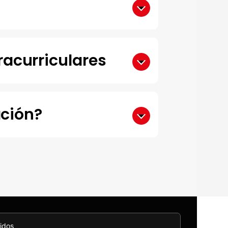
acurriculares
ación?