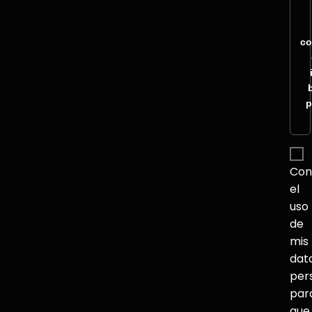
co
p
Con
el
uso
de
mis
dat
per
par
que