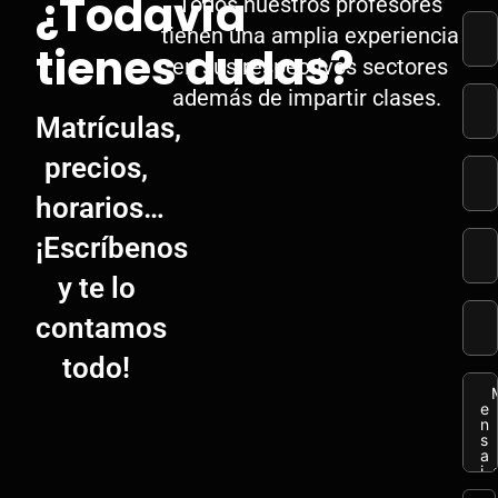
¿Todavía
Todos nuestros profesores
tienen una amplia experiencia
tienes dudas?
en sus respectivos sectores
además de impartir clases.
Matrículas,
precios,
horarios…
¡Escríbenos
y te lo
contamos
todo!