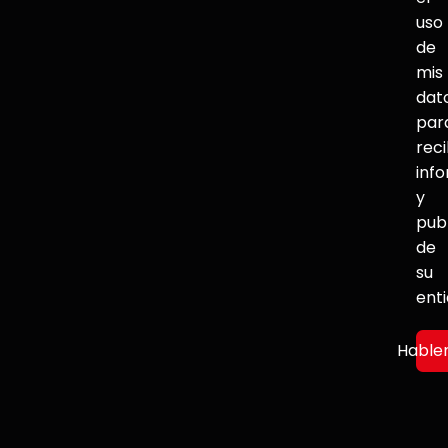
uso
de
mis
dat
par
reci
inf
y
pub
de
su
ent
Hable