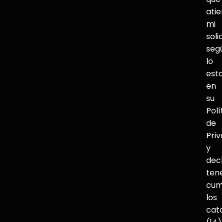
ati
mi
soli
seg
lo
est
en
su
Polí
de
Pri
y
dec
ten
cum
los
cat