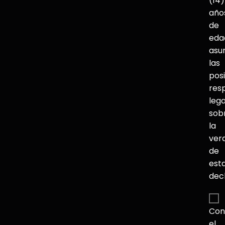
(14)
año
de
eda
asu
las
pos
res
lega
sob
la
ver
de
est
dec
Con
el