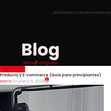
Másteres
Cursos
Escuela
Emp
Blog
Home
Fotografía
,
MASTERMEDIA
e Producto y E-commerce (Guía para principiantes)
0
avarro
On enero 8, 2026