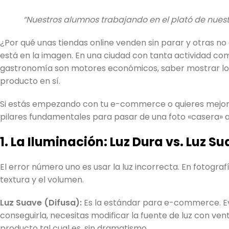
“Nuestros alumnos trabajando en el plató de nuest
¿Por qué unas tiendas online venden sin parar y otras no
está en la imagen. En una ciudad con tanta actividad com
gastronomía son motores económicos, saber mostrar lo 
producto en sí.
Si estás empezando con tu e-commerce o quieres mejorar
pilares fundamentales para pasar de una foto «casera» a 
1. La Iluminación: Luz Dura vs. Luz S
El error número uno es usar la luz incorrecta. En fotograf
textura y el volumen.
Luz Suave (Difusa):
Es la estándar para e-commerce. Ev
conseguirla, necesitas modificar la fuente de luz con ven
producto tal cual es, sin dramatismo.