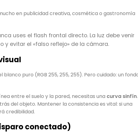
 mucho en publicidad creativa, cosmética o gastronomía
unca uses el flash frontal directo. La luz debe venir
o y evitar el «falso reflejo» de la cámara.
 visual
el blanco puro (RGB 255, 255, 255). Pero cuidado: un fond
línea entre el suelo y la pared, necesitas una
curva sinfín
.
s del objeto. Mantener la consistencia es vital: si una
á credibilidad.
Disparo conectado)