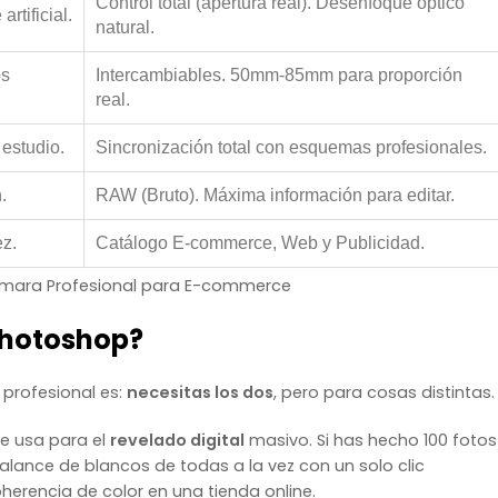
Control total (apertura real). Desenfoque óptico
rtificial.
natural.
os
Intercambiables. 50mm-85mm para proporción
real.
 estudio.
Sincronización total con esquemas profesionales.
.
RAW (Bruto). Máxima información para editar.
ez.
Catálogo E-commerce, Web y Publicidad.
Cámara Profesional para E-commerce
 Photoshop?
 profesional es:
necesitas los dos
, pero para cosas distintas.
Se usa para el
revelado digital
masivo. Si has hecho 100 fotos
balance de blancos de todas a la vez con un solo clic
oherencia de color en una tienda online.