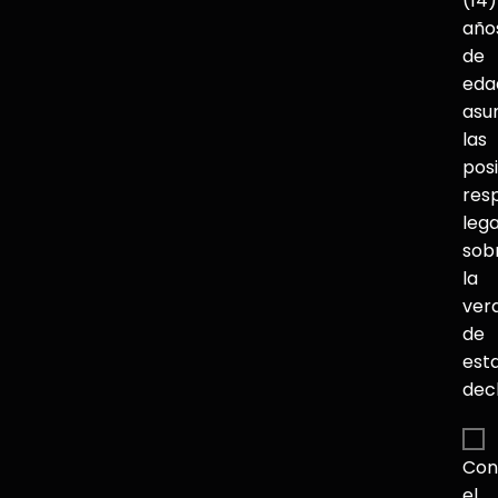
(14)
año
de
eda
asu
las
pos
res
lega
sob
la
ver
de
est
dec
Con
el