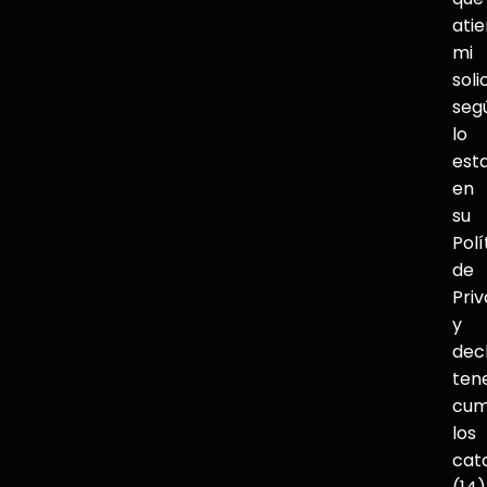
ati
mi
soli
seg
lo
est
en
su
Polí
de
Pri
y
dec
ten
cum
los
cat