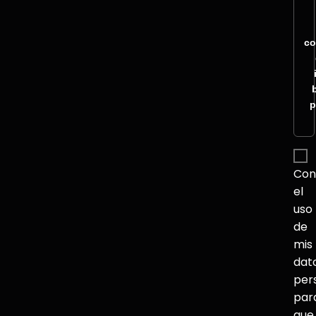
co
p
Con
el
uso
de
mis
dat
per
par
que