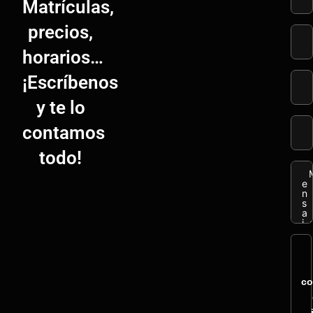
Matrículas,
precios,
horarios…
¡Escríbenos
y te lo
contamos
todo!
co