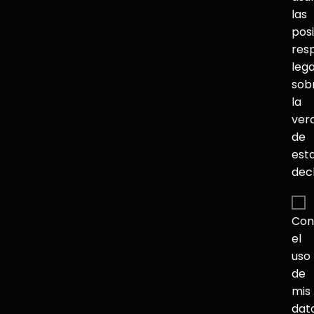
las
pos
res
lega
sob
la
ver
de
est
dec
Con
el
uso
de
mis
dat