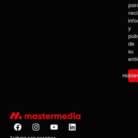
par
reci
inf
y
pub
de
su
ent
Hable