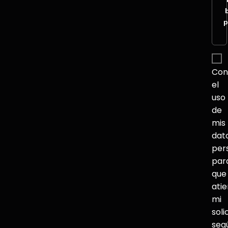
p
Con
el
uso
de
mis
dat
per
par
que
ati
mi
soli
seg