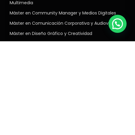
Multimedia
Máster en Community Manager y Medios Digitales
Máster en Comunicación Corporativa y Audiovisual
Máster en Diseño Gráfico y Creatividad
Máster de Fotografía y Vídeo Profesional
Máster en Postproducción Audiovisual
Máster en Dirección de Cine
Suscríbete y consigue un 5% dto
para tu primera formación
Subscribirme