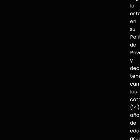
lo
est
en
su
Polí
de
Pri
y
dec
ten
cum
los
cat
(14)
año
de
eda
asu