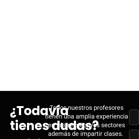
¿Todavía
Todos nuestros profesores
tienen una amplia experiencia
tienes dudas?
en sus respectivos sectores
además de impartir clases.