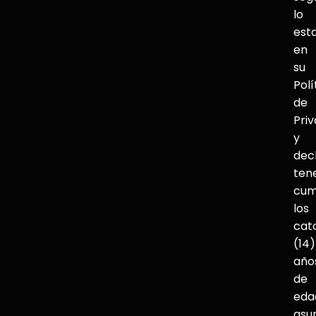
lo
est
en
su
Polí
de
Pri
y
dec
ten
cum
los
cat
(14)
año
de
eda
asu