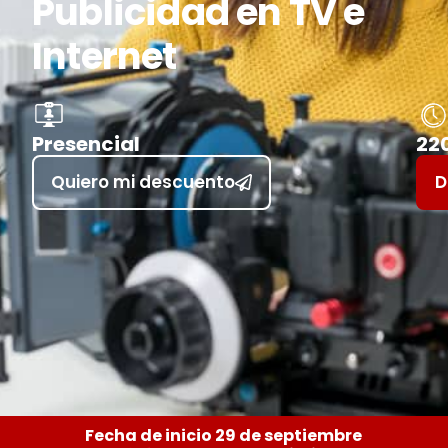
Publicidad en TV e
Internet
Presencial
220
Quiero mi descuento
D
Fecha de inicio 29 de septiembre