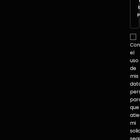
p
Con
el
uso
de
mis
dat
per
par
que
ati
mi
soli
seg