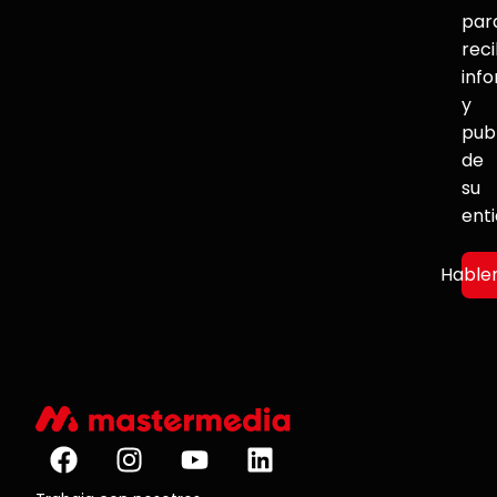
par
reci
inf
y
pub
de
su
ent
Hable