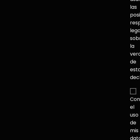
las
pos
res
lega
sob
la
ver
de
est
dec
Con
el
uso
de
mis
dat