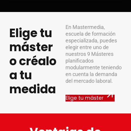
En Mastermedia,
Elige tu
escuela de formación
especializada, puedes
máster
elegir entre uno de
nuestros 9 Másteres
o créalo
planificados
modularmente teniendo
a tu
en cuenta la demanda
del mercado laboral.
medida
Elige tu máster