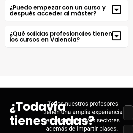
¿Puedo empezar con un curso y
después acceder al máster?
¿Qué salidas profesionales tienen
los cursos en Valencia?
¿Todavía
Todos nuestros profesores
tienen una amplia experiencia
tienes dudas?
en sus respectivos sectores
además de impartir clases.