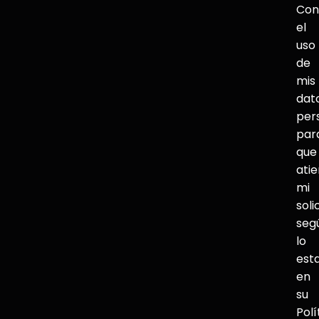
Con
el
uso
de
mis
dat
per
par
que
ati
mi
soli
seg
lo
est
en
su
Polí