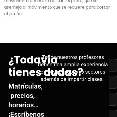
movimiento del brazo de la interprete, que se
asemeja al movimiento que se requiere para cortar
el jamón.
¿Todavía
Todos nuestros profesores
tienen una amplia experiencia
tienes dudas?
en sus respectivos sectores
además de impartir clases.
Matrículas,
precios,
horarios…
¡Escríbenos