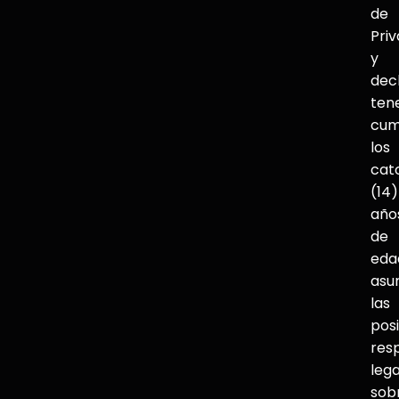
de
Pri
y
dec
ten
cum
los
cat
(14)
año
de
eda
asu
las
pos
res
lega
sob