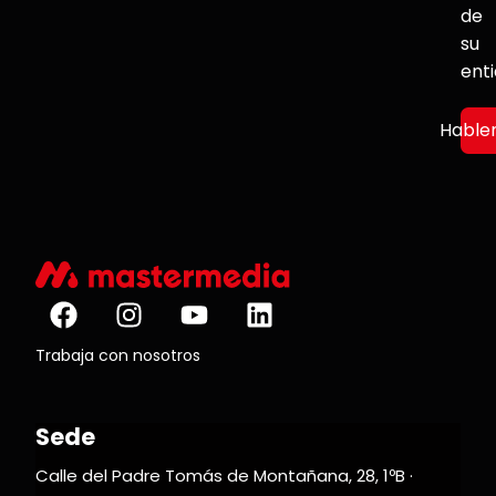
de
su
ent
Hable
Trabaja con nosotros
Sede
Calle del Padre Tomás de Montañana, 28, 1ºB ·