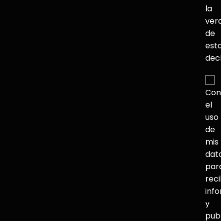
la
ver
de
est
dec
Con
el
uso
de
mis
dat
par
reci
inf
y
pub