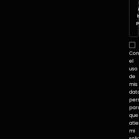
p
Con
el
uso
de
mis
dat
per
par
que
ati
mi
soli