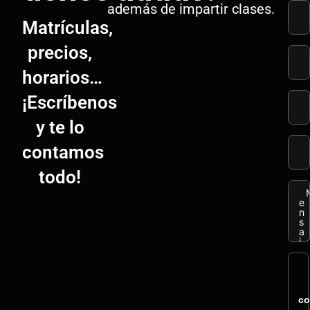
además de impartir clases.
Matrículas,
precios,
horarios…
¡Escríbenos
y te lo
contamos
todo!
co