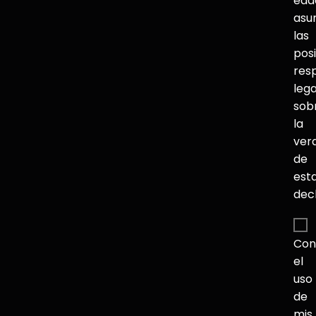
eda
asu
las
pos
res
lega
sob
la
ver
de
est
dec
Con
el
uso
de
mis