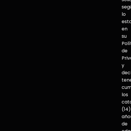
seg
lo
est
en
su
Polí
de
Pri
y
dec
ten
cum
los
cat
(14)
año
de