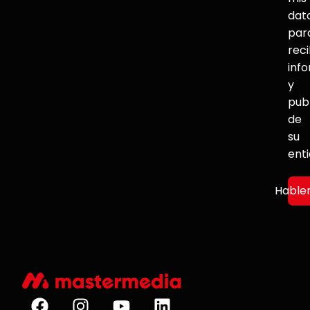
dat
par
reci
inf
y
pub
de
su
ent
Hable