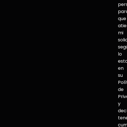
per
par
que
ati
mi
soli
seg
lo
est
en
su
Polí
de
Pri
y
dec
ten
cum