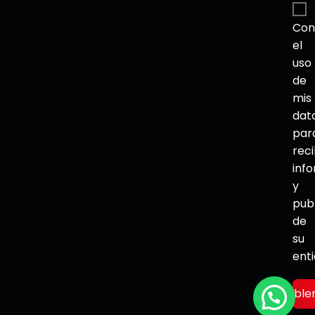
Con
el
uso
de
mis
dat
par
reci
inf
y
pub
de
su
ent
Hable