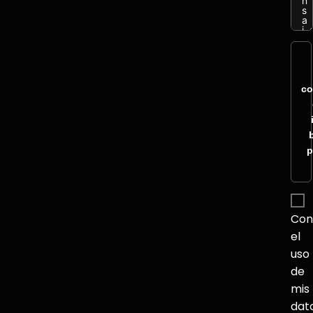
co
p
Con
el
uso
de
mis
dat