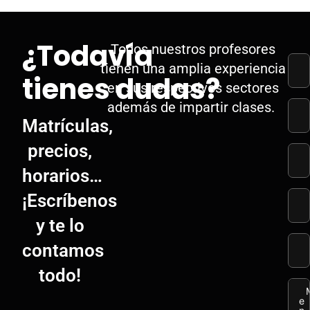
¿Todavía
Todos nuestros profesores
tienen una amplia experiencia
tienes dudas?
en sus respectivos sectores
además de impartir clases.
Matrículas,
precios,
horarios…
¡Escríbenos
y te lo
contamos
todo!