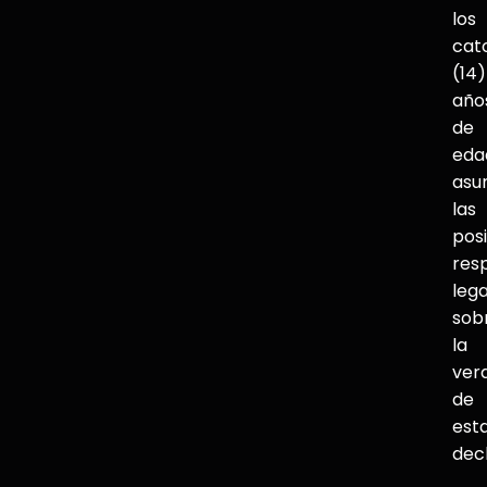
los
cat
(14)
año
de
eda
asu
las
pos
res
lega
sob
la
ver
de
est
dec