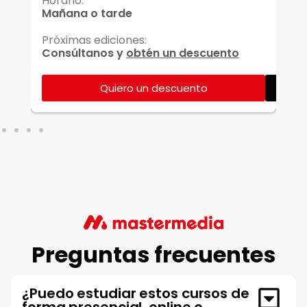
Horario:
Ho
Mañana o tarde
Ma
Próximas ediciones:
Pr
Consúltanos y
obtén un descuento
Co
Quiero un descuento
Ver más
Preguntas frecuentes
¿Puedo estudiar estos cursos de
forma presencial, online o