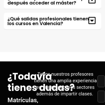
después acceder al máster?
¿Qué salidas profesionales tienen
los cursos en Valencia?
¿Todavía
Todos nuestros profesores
tienen una amplia experiencia
tienes dudas?
en sus respectivos sectores
además de impartir clases.
Matrículas,