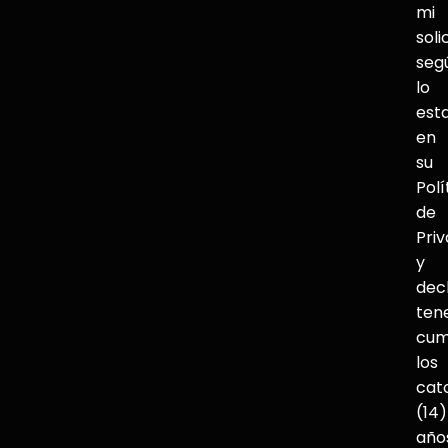
mi
soli
seg
lo
est
en
su
Polí
de
Pri
y
dec
ten
cum
los
cat
(14)
año