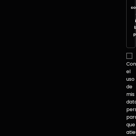
co
p
Con
el
uso
de
mis
dat
per
par
que
ati