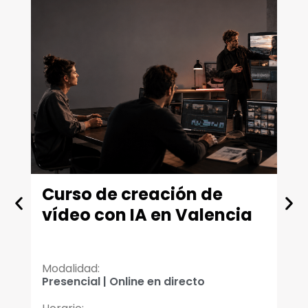
Curso de creación de
M
vídeo con IA en Valencia
V
T
Modalidad:
Mo
Presencial | Online en directo
On