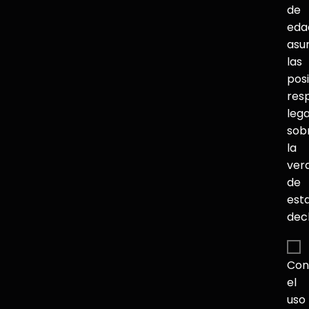
de
eda
asu
las
pos
res
lega
sob
la
ver
de
est
dec
Con
el
uso