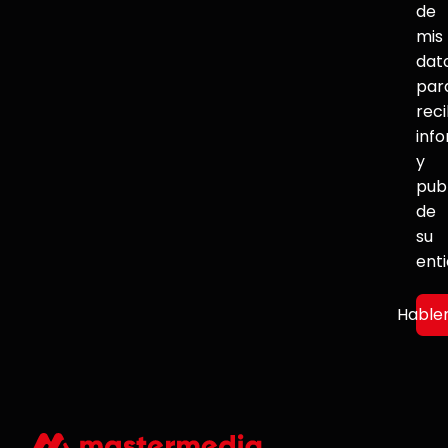
de
mis
dat
par
reci
inf
y
pub
de
su
ent
Hable