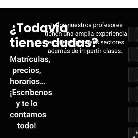
¿Todavía
Todos nuestros profesores
tienen una amplia experiencia
tienes dudas?
en sus respectivos sectores
además de impartir clases.
Matrículas,
precios,
horarios…
¡Escríbenos
y te lo
contamos
todo!