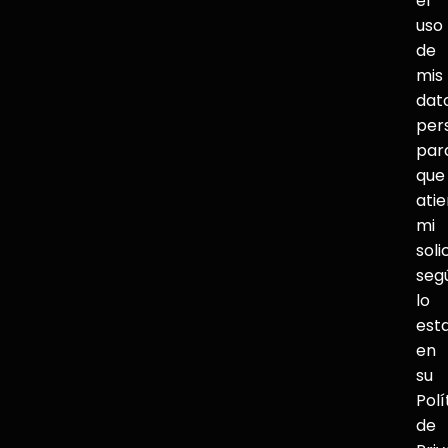
el
uso
de
mis
dat
per
par
que
ati
mi
soli
seg
lo
est
en
su
Polí
de