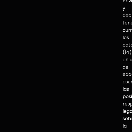
Pri
y
dec
ten
cum
los
cat
(14)
año
de
eda
asu
las
pos
res
lega
sob
la