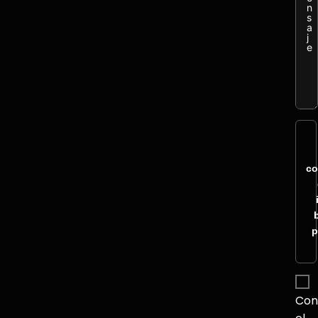
co
p
Con