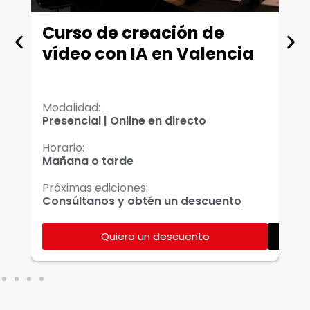
Curso de creación de
M
vídeo con IA en Valencia
V
T
Modalidad:
Mo
Presencial | Online en directo
On
Horario:
Ho
Mañana o tarde
Ma
Próximas ediciones:
Pr
Consúltanos y
obtén un descuento
Co
Quiero un descuento
Ver más