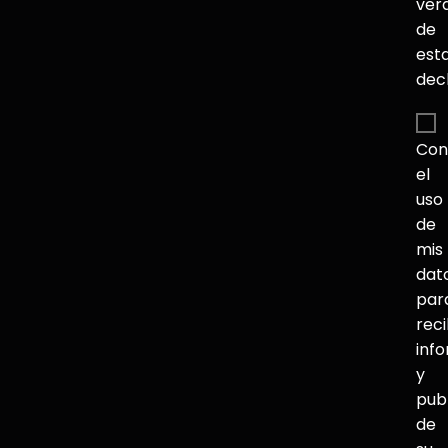
ver
de
est
dec
Con
el
uso
de
mis
dat
par
reci
inf
y
pub
de