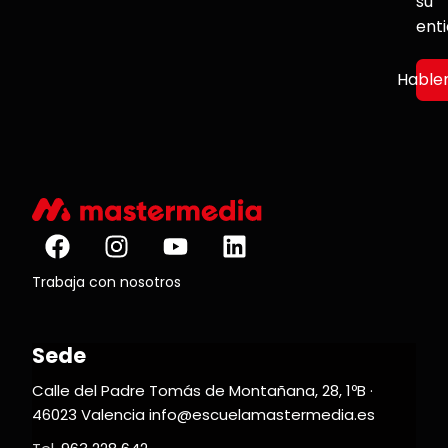
su
ent
Hable
Trabaja con nosotros
Sede
Calle del Padre Tomás de Montañana, 28, 1ºB ·
46023 Valencia info@escuelamastermedia.es