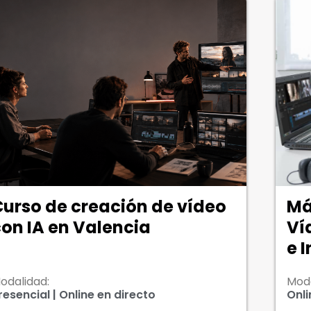
áster en Creación de
Má
ídeo para Publicidad en TV
Ar
 Internet
odalidad:
Moda
nline | Presencial
Onli