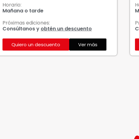
Horario:
H
Mañana o tarde
M
Próximas ediciones:
P
Consúltanos y
obtén un descuento
C
Quiero un descuento
Ver más