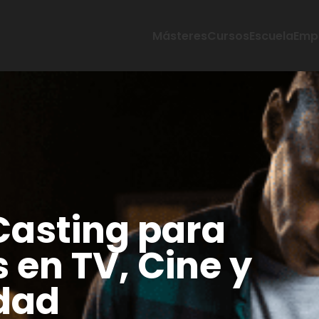
Másteres
Cursos
Escuela
Emp
Casting para
 en TV, Cine y
idad