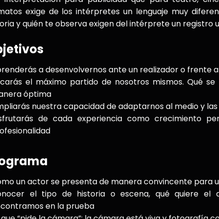
matos exige de los intérpretes un lenguaje muy diferenci
toria y quién te observa exigen del intérprete un registro u
jetivos
renderás a desenvolvernos ante un realizador o frente 
carás el máximo partido de nosotros mismos. Qué se 
anera óptima
pliarás nuestra capacidad de adaptarnos al medio y las
sfrutarás de cada experiencia como crecimiento per
ofesionalidad
rograma
mo un actor se presenta de manera convincente para u
nocer el tipo de historia o escena, qué quiere el d
contramos en la prueba
 que “pide la cámara”: la cámara está viva y fotografía 