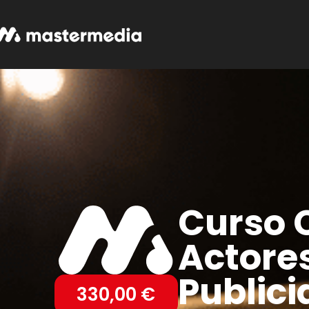
Curso 
Actores
Public
330,00
€