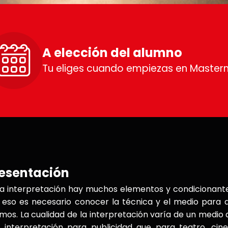
A elección del alumno
Tu eliges cuando empiezas en Master
esentación
la interpretación hay muchos elementos y condicionan
 eso es necesario conocer la técnica y el medio para 
mos. La cualidad de la interpretación varía de un medio 
 interpretación para publicidad que para teatro, cin