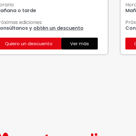
orario:
Hora
añana o tarde
Mañ
róximas ediciones:
Próx
onsúltanos y
obtén un descuento
Con
Quiero un descuento
Ver más