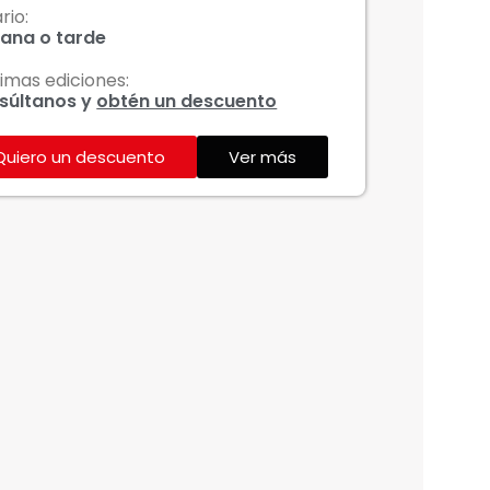
rio:
Horario
ana o tarde
Mañan
imas ediciones:
Próxim
súltanos y
obtén un descuento
Consú
Quiero un descuento
Ver más
Qui