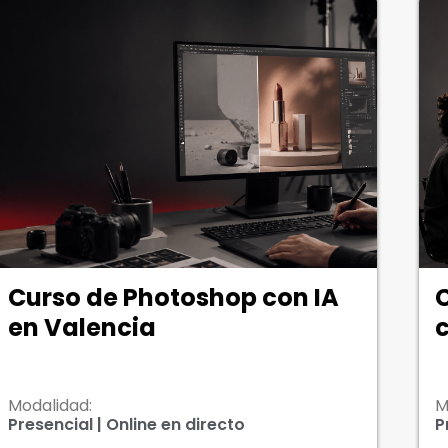
Curso de creación de vídeo
M
con IA en Valencia
V
e
Modalidad:
M
Presencial | Online en directo
O