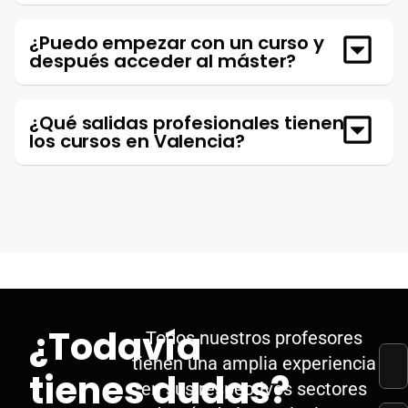
¿Puedo empezar con un curso y
después acceder al máster?
¿Qué salidas profesionales tienen
los cursos en Valencia?
¿Todavía
Todos nuestros profesores
tienen una amplia experiencia
tienes dudas?
en sus respectivos sectores