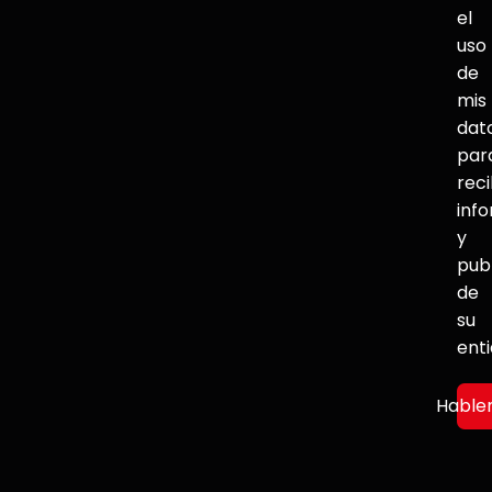
el
uso
de
mis
dat
par
reci
inf
y
pub
de
su
ent
Hable