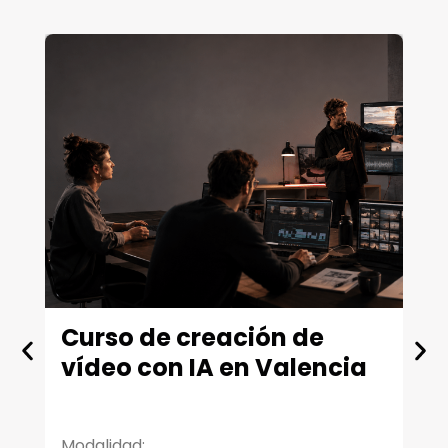
Curso de creación de
M
vídeo con IA en Valencia
V
T
Modalidad:
Mo