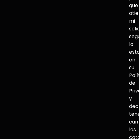
que
ati
mi
soli
seg
lo
est
en
su
Polí
de
Pri
y
dec
ten
cum
los
cat