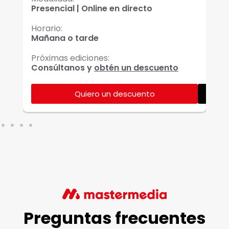
Presencial | Online en directo
On
Horario:
Ho
Mañana o tarde
Ma
Próximas ediciones:
Pr
Consúltanos y
obtén un descuento
Co
Quiero un descuento
Ver más
Preguntas frecuentes