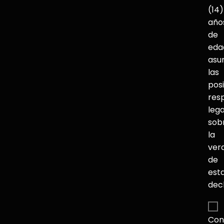
(14)
año
de
eda
asu
las
pos
res
lega
sob
la
ver
de
est
dec
Con