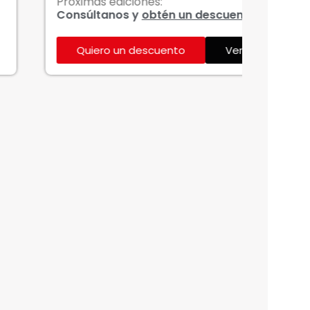
imas ediciones:
Próxim
súltanos y
obtén un descuento
Consú
Quiero un descuento
Ver más
Qui