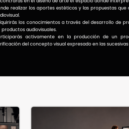
contrarás en el diseño de arte el espacio donde interpret
nde realizar los aportes estéticos y las propuestas que 
diovisual.
quirirás los conocimientos a través del desarrollo de pro
 productos audiovisuales.
rticiparás activamente en la producción de un pro
rificación del concepto visual expresado en las sucesivas