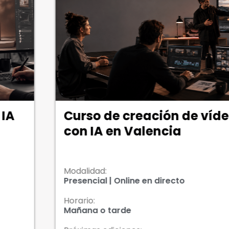
Curso de creación de vídeo
M
con IA en Valencia
V
e
Modalidad:
M
Presencial | Online en directo
O
Horario:
H
Mañana o tarde
M