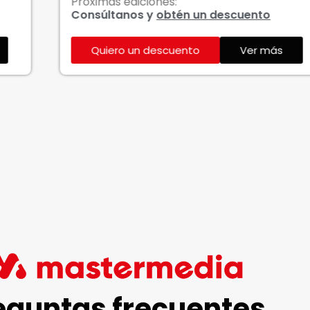
róximas ediciones:
Próx
onsúltanos y
obtén un descuento
Con
Quiero un descuento
Ver más
eguntas frecuentes