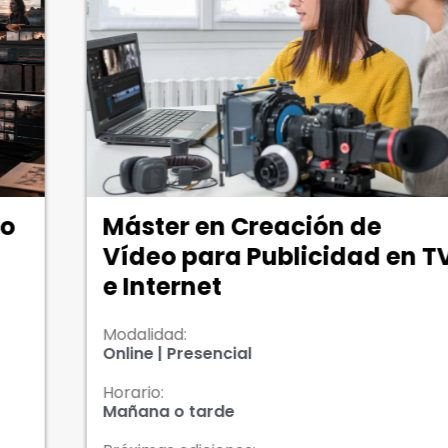
áster en Creación de
Má
ídeo para Publicidad en TV
Ar
 Internet
odalidad:
Moda
nline | Presencial
Onli
orario:
Hora
añana o tarde
Mañ