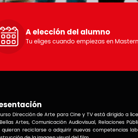
A elección del alumno
Tu eliges cuando empiezas en Master
esentación
Curso Dirección de Arte para Cine y TV está dirigido a l
Bellas Artes, Comunicación Audiovisual, Relaciones Públi
 quieran reciclarse o adquirir nuevas competencias lab
strucción de la imagen visual del film.