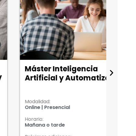
ster Inteligencia
Curs
tificial y Automatización
Cám
lidad:
Modali
ne | Presencial
Presen
rio:
Horario
ana o tarde
Mañan