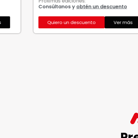
Próximas ediciones:
P
Consúltanos y
obtén un descuento
C
Quiero un descuento
Ver más
Pr