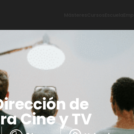
Másteres
Cursos
Escuela
Emp
irección de
ra Cine y TV