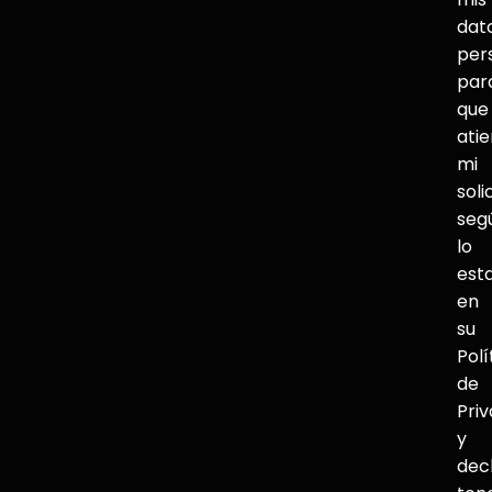
dat
per
par
que
ati
mi
soli
seg
lo
est
en
su
Polí
de
Pri
y
dec