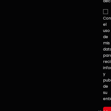
dec
Con
el
uso
de
mis
dat
par
reci
inf
y
pub
de
su
ent