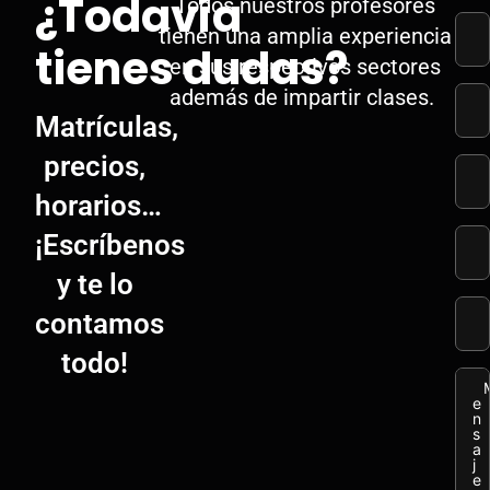
¿Todavía
Todos nuestros profesores
tienen una amplia experiencia
tienes dudas?
en sus respectivos sectores
además de impartir clases.
Matrículas,
precios,
horarios…
¡Escríbenos
y te lo
contamos
todo!