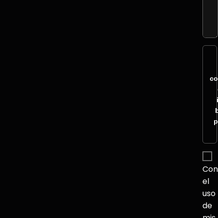
co
p
Con
el
uso
de
mis