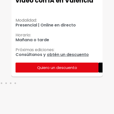
vídeo con IA en Valencia
V
T
Modalidad:
Mo
Presencial | Online en directo
On
Horario:
Ho
Mañana o tarde
Ma
Próximas ediciones:
Pr
Consúltanos y
obtén un descuento
Co
Quiero un descuento
Ver más