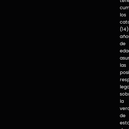
ten
cum
los
cat
(14)
año
de
eda
asu
las
pos
res
lega
sob
la
ver
de
est