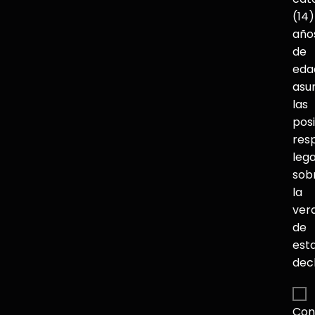
(14)
año
de
eda
asu
las
pos
res
lega
sob
la
ver
de
est
dec
Con