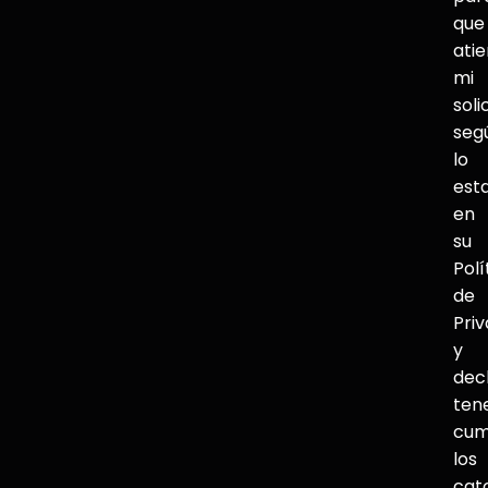
que
ati
mi
soli
seg
lo
est
en
su
Polí
de
Pri
y
dec
ten
cum
los
cat