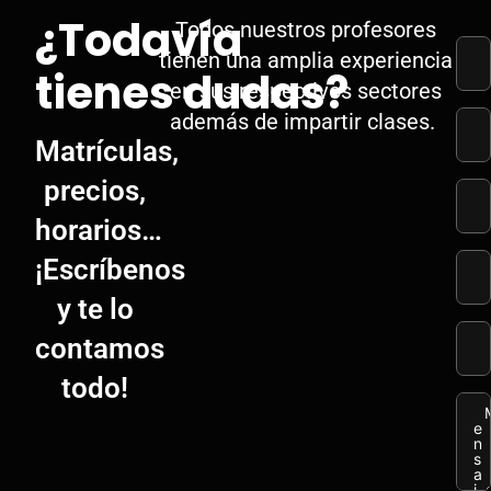
¿Todavía
Todos nuestros profesores
tienen una amplia experiencia
tienes dudas?
en sus respectivos sectores
además de impartir clases.
Matrículas,
precios,
horarios…
¡Escríbenos
y te lo
contamos
todo!