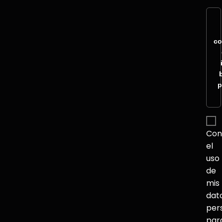
co
p
Con
el
uso
de
mis
dat
per
par