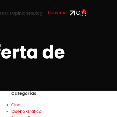
0
Hablemos
resas
Opiniones
Blog
erta de
Categorías
Cine
Diseño Gráfico