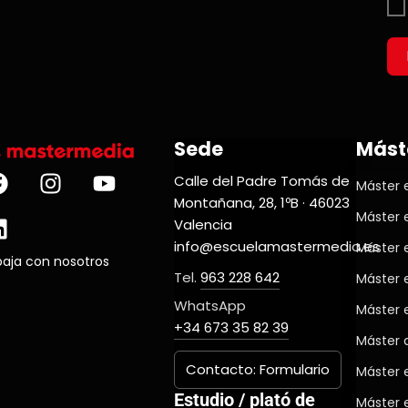
Sede
Mást
Calle del Padre Tomás de
Máster e
Montañana, 28, 1ºB · 46023
Máster 
Valencia
info@escuelamastermedia.es
Máster 
baja con nosotros
Tel.
963 228 642
Máster 
WhatsApp
Máster 
+34 673 35 82 39
Máster d
Contacto: Formulario
Máster 
Estudio / plató de
Máster 