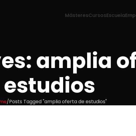
Másteres
Cursos
Escuela
Emp
es: amplia of
estudios
me
Posts Tagged "amplia oferta de estudios"