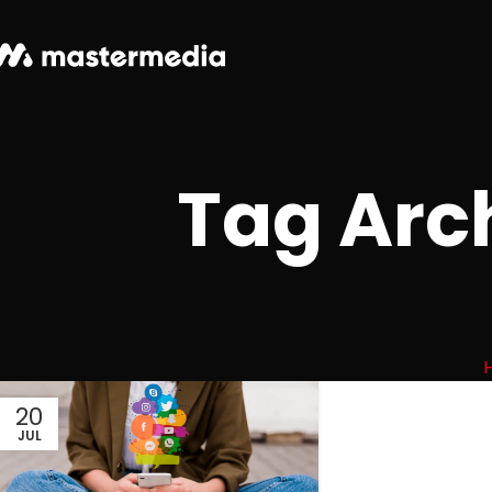
Tag Arc
20
JUL