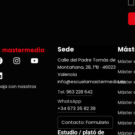
Sede
Mást
Calle del Padre Tomás de
Máster e
Montañana, 28, 1ºB · 46023
Máster 
Valencia
info@escuelamastermedia.es
Máster 
baja con nosotros
Tel.
963 228 642
Máster 
WhatsApp
Máster 
+34 673 35 82 39
Máster d
Contacto: Formulario
Máster 
Estudio / plató de
Máster 