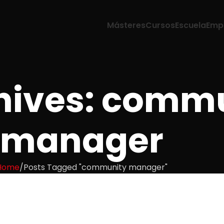
Másteres
Cursos
Escuela
Emp
hives: comm
manager
Home
Posts Tagged "community manager"