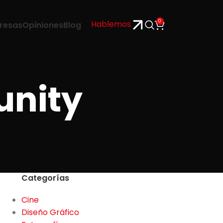
0
Hablemos
resas
Opiniones
Blog
unity
Categorías
Cine
Diseño Gráfico