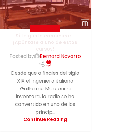
MASTERMEDIA
Si te gusta comunicar…
¡Apúntate a uno de estos
cursos!
Posted by
Bernard Navarro
0
Desde que a finales del siglo
XIX el ingeniero italiano
Guillermo Marconi la
inventara, la radio se ha
convertido en uno de los
princip...
Continue Reading