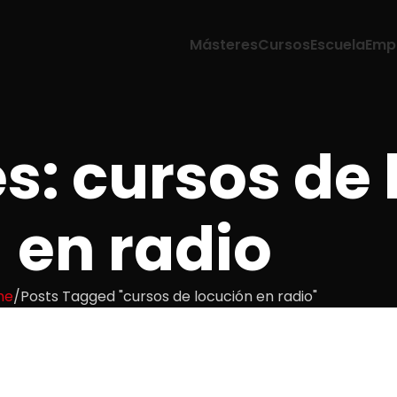
Másteres
Cursos
Escuela
Emp
s: cursos de
en radio
me
Posts Tagged "cursos de locución en radio"