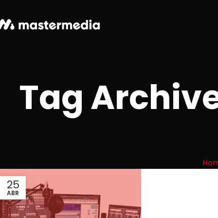
Tag Archive
Ho
25
ABR