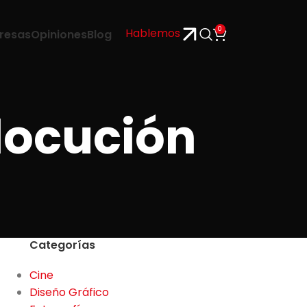
0
Hablemos
resas
Opiniones
Blog
 locución
Categorías
Cine
Diseño Gráfico