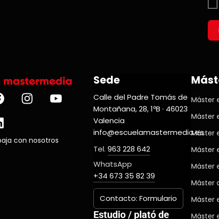
Sede
Mást
Calle del Padre Tomás de
Máster e
Montañana, 28, 1ºB · 46023
Máster 
Valencia
info@escuelamastermedia.es
Máster 
baja con nosotros
Tel.
963 228 642
Máster 
WhatsApp
Máster 
+34 673 35 82 39
Máster d
Contacto: Formulario
Máster 
Estudio / plató de
Máster 