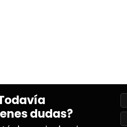
Todavía
ienes dudas?