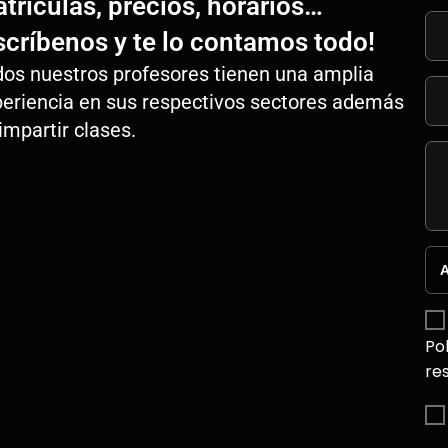
trículas, precios, horarios…
scríbenos y te lo contamos todo!
os nuestros profesores tienen una amplia
eriencia en sus respectivos sectores además
impartir clases.
A
Po
re