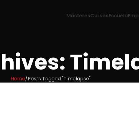
Másteres
Cursos
Escuela
Emp
hives: Timel
Home
Posts Tagged "Timelapse"