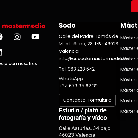
Sede
Mást
Calle del Padre Tomás de
Máster e
Montañana, 28, 1ºB · 46023
Máster 
Valencia
info@escuelamastermedia.es
Máster 
baja con nosotros
Tel.
963 228 642
Máster 
WhatsApp
Máster 
+34 673 35 82 39
Máster d
Contacto: Formulario
Máster 
Estudio / plató de
Máster 
fotografía y vídeo
Calle Asturias, 34 bajo ·
46023 Valencia