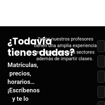
¿Todavía
Todos nuestros profesores
tienen una amplia experiencia
tienes dudas?
en sus respectivos sectores
además de impartir clases.
Matrículas,
precios,
horarios…
¡Escríbenos
y te lo