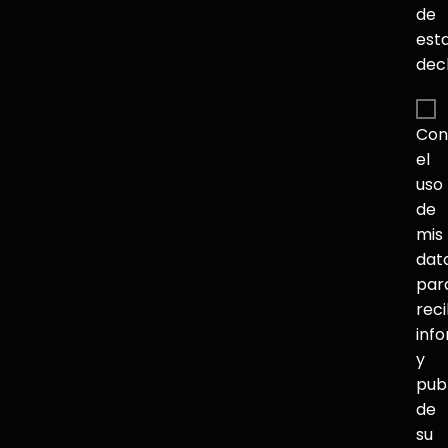
de
est
dec
Con
el
uso
de
mis
dat
par
reci
inf
y
pub
de
su