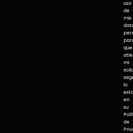
uso
de
mis
dat
per
par
que
ati
mi
soli
seg
lo
est
en
su
Polí
de
Pri