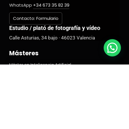
WhatsApp
+34 673 35 82 39
Contacto: Formulario
Estudio / plató de fotografía y vídeo
Calle Asturias, 34 bajo · 46023 Valencia
Másteres
Máster en Inteligencia Artificial
Máster en Marketing Digital y Comunicación
Multimedia
Máster en Community Manager y Medios Digitales
Máster en Comunicación Corporativa y Audiovisual
Máster en Diseño Gráfico y Creatividad
Máster de Fotografía y Vídeo Profesional
Máster en Postproducción Audiovisual