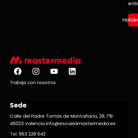
ent
Hable
Trabaja con nosotros
Sede
Calle del Padre Tomás de Montañana, 28, 1ºB ·
46023 Valencia info@escuelamastermedia.es
Tel.
963 228 642