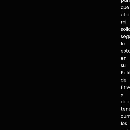
par
que
ati
mi
soli
seg
lo
est
en
su
Polí
de
Pri
y
dec
ten
cum
los