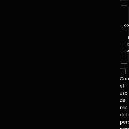
co
p
Con
el
uso
de
mis
dat
per