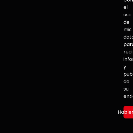
el
uso
de
mis
dat
par
reci
inf
y
pub
de
su
ent
Hable