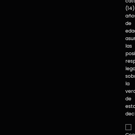
cat
(14)
año
de
eda
asu
las
pos
res
lega
sob
la
ver
de
est
dec
Con