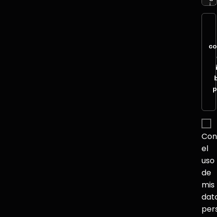
co
p
Con
el
uso
de
mis
dat
per