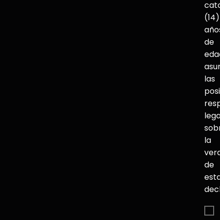
cat
(14)
año
de
eda
asu
las
pos
res
lega
sob
la
ver
de
est
dec