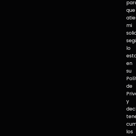
par
que
ati
mi
soli
seg
lo
est
en
su
Polí
de
Pri
y
dec
ten
cum
los