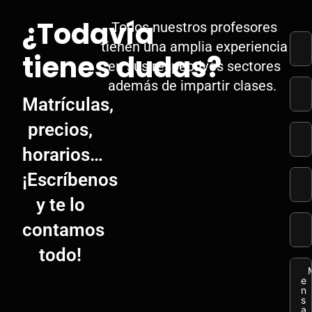
¿Todavía
Todos nuestros profesores
tienen una amplia experiencia
tienes dudas?
en sus respectivos sectores
además de impartir clases.
Matrículas,
precios,
horarios…
¡Escríbenos
y te lo
contamos
todo!