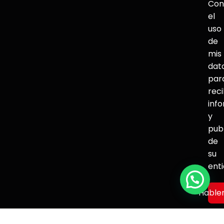
Con
el
uso
de
mis
dat
par
reci
inf
y
pub
de
su
ent
Hable