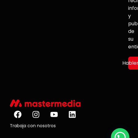
reci
inf
y
pub
de
su
ent
Hable
Trabaja con nosotros