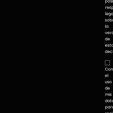
pos
res
lega
sob
la
ver
de
est
dec
Con
el
uso
de
mis
dat
par