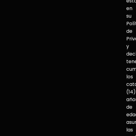
est
en
su
Polí
de
Pri
y
dec
ten
cum
los
cat
(14)
año
de
eda
asu
las