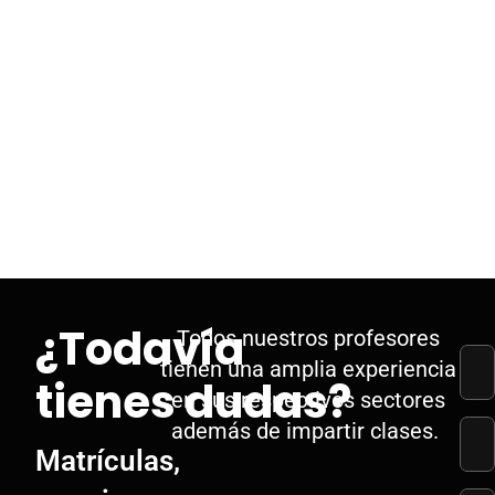
¿Todavía
Todos nuestros profesores
tienen una amplia experiencia
tienes dudas?
en sus respectivos sectores
además de impartir clases.
Matrículas,