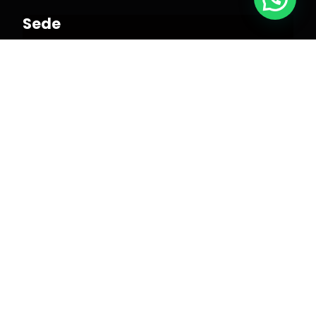
Sede
Calle del Padre Tomás de Montañana, 28, 1ºB ·
46023 Valencia info@escuelamastermedia.es
Tel.
963 228 642
WhatsApp
+34 673 35 82 39
Contacto: Formulario
Estudio / plató de fotografía y vídeo
Calle Asturias, 34 bajo · 46023 Valencia
Másteres
Máster en Inteligencia Artificial
Máster en Marketing Digital y Comunicación
Multimedia