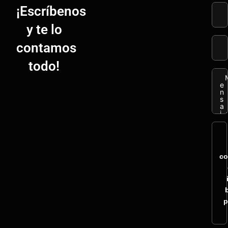
¡Escríbenos
y te lo
contamos
todo!
co
p