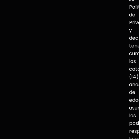
Polí
de
Pri
y
dec
ten
cum
los
cat
(14)
año
de
eda
asu
las
pos
res
lega