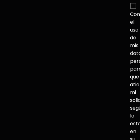
Con
el
uso
de
mis
dat
per
par
que
ati
mi
soli
seg
lo
est
en
su