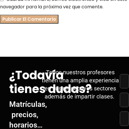
navegador para la próxima vez que comente.
¿Todavía
Todos nuestros profesores
tienen una amplia experiencia
tienes dudas?
en sus respectivos sectores
además de impartir clases.
Matrículas,
precios,
horarios…