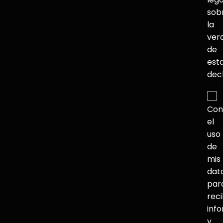
sob
la
ver
de
est
dec
Con
el
uso
de
mis
dat
par
reci
inf
y