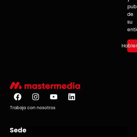
pub
de
su
ent
Hable
Trabaja con nosotros
Sede