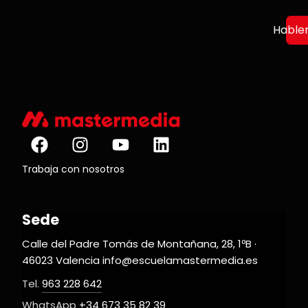
Hable
Trabaja con nosotros
Sede
Calle del Padre Tomás de Montañana, 28, 1ºB ·
46023 Valencia info@escuelamastermedia.es
Tel.
963 228 642
WhatsApp
+34 673 35 82 39