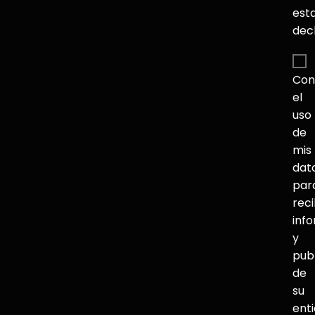
est
dec
Con
el
uso
de
mis
dat
par
reci
inf
y
pub
de
su
ent