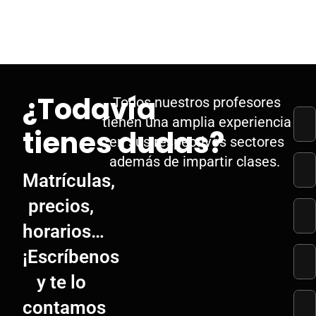
¿Todavía
Todos nuestros profesores
tienen una amplia experiencia
tienes dudas?
en sus respectivos sectores
además de impartir clases.
Matrículas,
precios,
horarios…
¡Escríbenos
y te lo
contamos