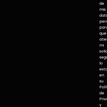
de
mis
dat
per
par
que
ati
mi
soli
seg
lo
est
en
su
Polí
de
Pri
y