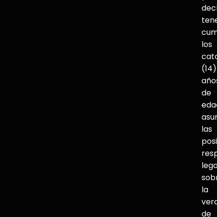
dec
ten
cum
los
cat
(14)
año
de
eda
asu
las
pos
res
lega
sob
la
ver
de