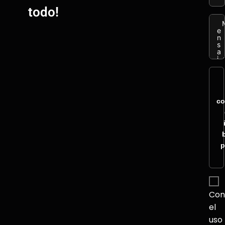
todo!
co
p
Con
el
uso