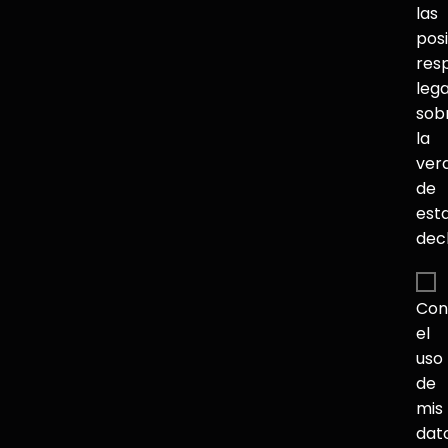
las
pos
res
lega
sob
la
ver
de
est
dec
Con
el
uso
de
mis
dat