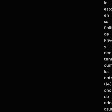
lo
est
en
su
Polí
de
Pri
y
dec
ten
cum
los
cat
(14)
año
de
eda
asu