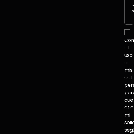
p
Con
el
uso
de
mis
dat
per
par
que
ati
mi
soli
seg