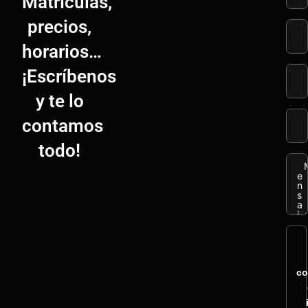
Matrículas,
precios,
horarios…
¡Escríbenos
y te lo
contamos
todo!
co