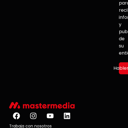
par
reci
inf
y
pub
de
su
ent
Hable
Trabaja con nosotros