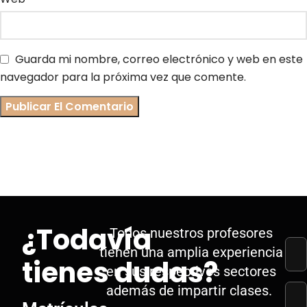
Guarda mi nombre, correo electrónico y web en este
navegador para la próxima vez que comente.
¿Todavía
Todos nuestros profesores
tienen una amplia experiencia
tienes dudas?
en sus respectivos sectores
además de impartir clases.