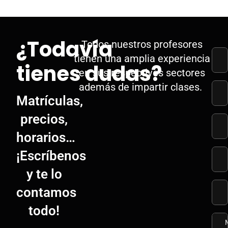
¿Todavía
Todos nuestros profesores
tienen una amplia experiencia
tienes dudas?
en sus respectivos sectores
además de impartir clases.
Matrículas,
precios,
horarios…
¡Escríbenos
y te lo
contamos
todo!