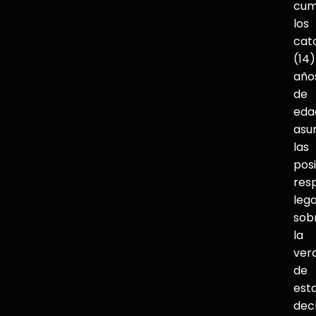
cum
los
cat
(14)
año
de
eda
asu
las
pos
res
lega
sob
la
ver
de
est
dec