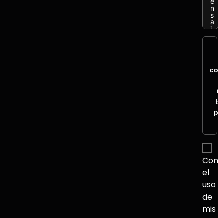
co
p
Con
el
uso
de
mis