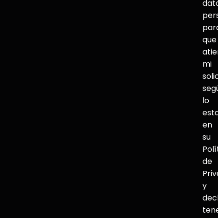
dat
per
par
que
ati
mi
soli
seg
lo
est
en
su
Polí
de
Pri
y
dec
ten