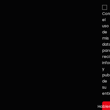
Con
el
uso
de
mis
dat
par
reci
inf
y
pub
de
su
ent
Hable