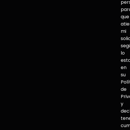
per
par
que
ati
mi
soli
seg
lo
est
en
su
Polí
de
Pri
y
dec
ten
cum