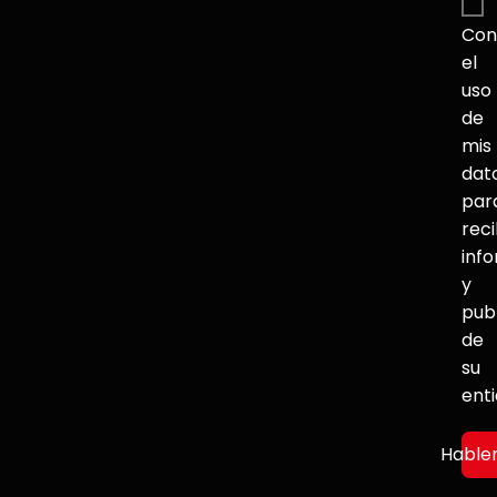
Con
el
uso
de
mis
dat
par
reci
inf
y
pub
de
su
ent
Hable