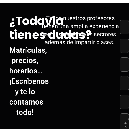
¿Todavía
Todos nuestros profesores
tienen una amplia experiencia
tienes dudas?
en sus respectivos sectores
además de impartir clases.
Matrículas,
precios,
horarios…
¡Escríbenos
y te lo
contamos
todo!