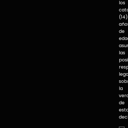
los
cat
(14)
año
de
eda
asu
las
pos
res
lega
sob
la
ver
de
est
dec