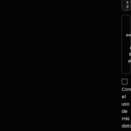
co
p
Con
el
uso
de
mis
dat