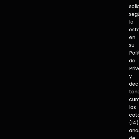
soli
seg
lo
est
en
su
Polí
de
Pri
y
dec
ten
cum
los
cat
(14)
año
de