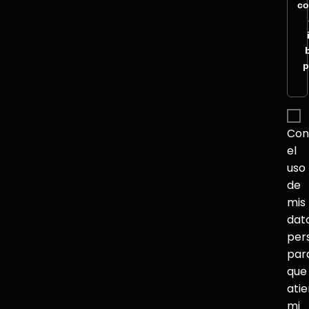
co
p
Con
el
uso
de
mis
dat
per
par
que
ati
mi