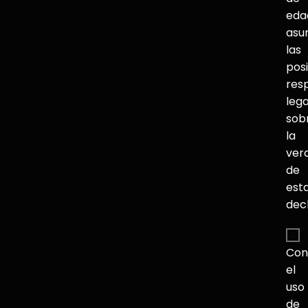
eda
asu
las
pos
res
lega
sob
la
ver
de
est
dec
Con
el
uso
de