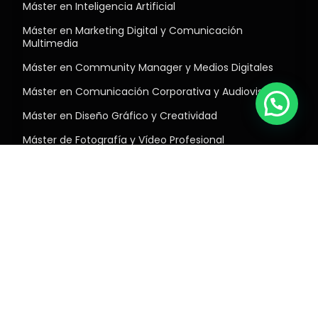
Máster en Inteligencia Artificial
Máster en Marketing Digital y Comunicación
Multimedia
Máster en Community Manager y Medios Digitales
Máster en Comunicación Corporativa y Audiovisual
Máster en Diseño Gráfico y Creatividad
Máster de Fotografía y Vídeo Profesional
Máster en Postproducción Audiovisual
Máster en Dirección de Cine
Suscríbete y consigue un 5% dto
para tu primera formación