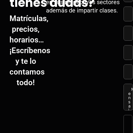
tienes dudas?
en sus respectivos sectores
además de impartir clases.
Matrículas,
precios,
horarios…
¡Escríbenos
y te lo
contamos
todo!