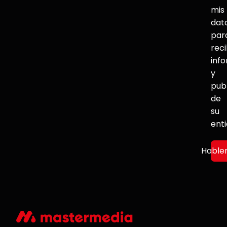
mis
dat
par
reci
inf
y
pub
de
su
ent
Hable